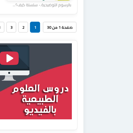
بالرسوم التوضيحية.- سلسلة كيف؟...
صفحة 1 من 30
1
2
3
ا