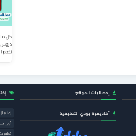
كل ما 
دروس إ
تخدم ا
إحصائيات الموقع:
إخت
إعلام آل
أكاديمية يودي التعليمية
أولى مت
تعليم م