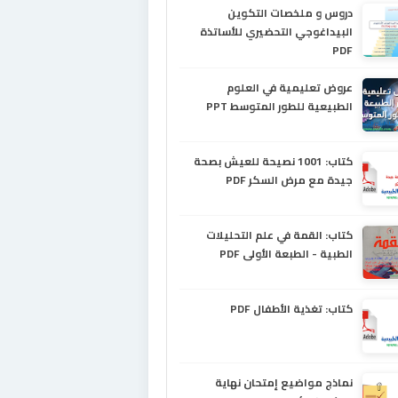
دروس و ملخصات التكوين
البيداغوجي التحضيري للأساتذة
PDF
عروض تعليمية في العلوم
الطبيعية للطور المتوسط PPT
كتاب: 1001 نصيحة للعيش بصحة
جيدة مع مرض السكر PDF
كتاب: القمة في علم التحليلات
الطبية - الطبعة الأولى PDF
كتاب: تغذية الأطفال PDF
نماذج مواضيع إمتحان نهاية